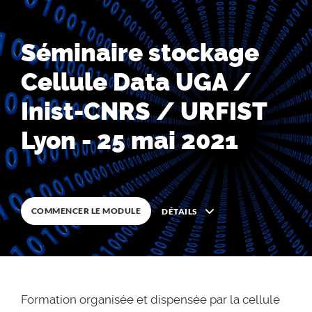
0
%
TERMINÉ
Séminaire stockage
Cellule Data UGA /
0
%
TERMINÉ
Inist-CNRS / URFIST
Lyon - 25 mai 2021
COMMENCER LE MODULE
DÉTAILS
Description
Formation organisée et dispensée par la cellule