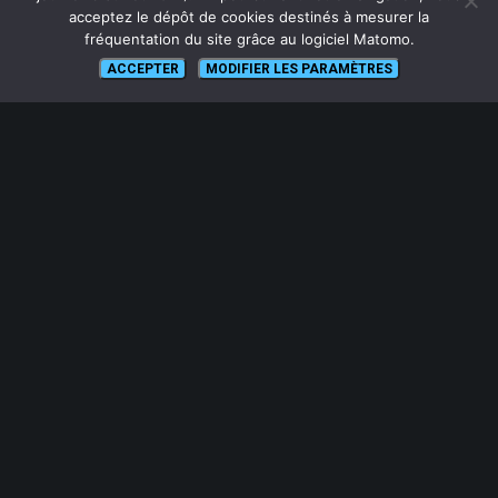
Glossaire
acceptez le dépôt de cookies destinés à mesurer la
fréquentation du site grâce au logiciel Matomo.
Plan du site
ACCEPTER
MODIFIER LES PARAMÈTRES
SUIVEZ NOUS
lien vers Canal U
ABONNEZ-VOUS !
Pour recevoir par mail la notification des nouveaux articles