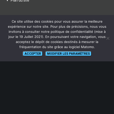
Plan du site
Ce site utilise des cookies pour vous assurer la meilleure
expérience sur notre site. Pour plus de précisions, nous vous
SUIVEZ NOUS
invitons à consulter notre politique de confidentialité (mise à
jour le 19 Juillet 2021). En poursuivant votre navigation, vous
acceptez le dépôt de cookies destinés à mesurer la
fréquentation du site grâce au logiciel Matomo.
ACCEPTER
MODIFIER LES PARAMÈTRES
lien vers Canal U
ABONNEZ-VOUS !
Pour recevoir par mail la notification des nouveaux articles