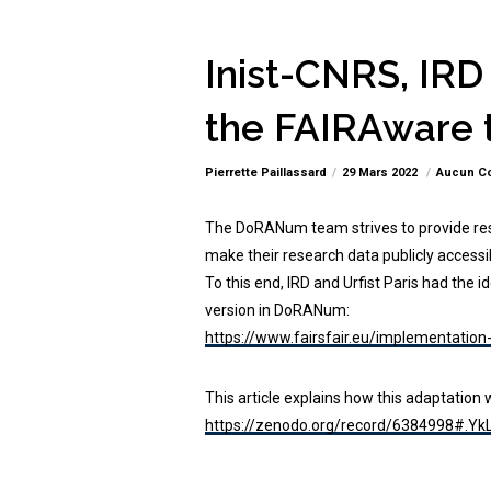
Inist-CNRS, IRD 
the FAIRAware t
Pierrette Paillassard
29 Mars 2022
Aucun C
The DoRANum team strives to provide rese
make their research data publicly accessi
To this end, IRD and Urfist Paris had the 
version in DoRANum:
https://www.fairsfair.eu/implementation
This article explains how this adaptation 
https://zenodo.org/record/6384998#.Y