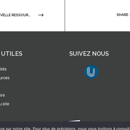
SHARE :
NOUVELLE RESSOURCE DORANUM ! DMP OPIDOR – LE MODÈLE STRUCTURÉ
 UTILES
SUIVEZ NOUS
ités
urces
lien vers Canal U
ire
u site
e sur notre site. Pour plus de précisions, nous vous invitons à consulter