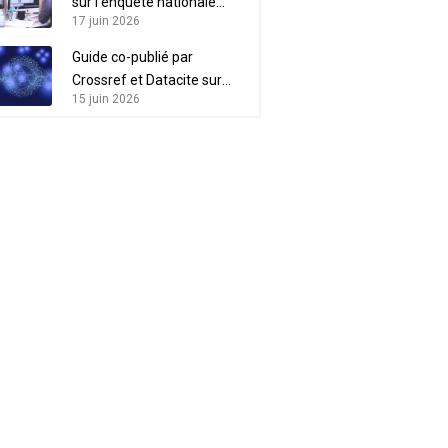
sur l’enquête nationale
17 juin 2026
“Acteurs de l’IST”
Guide co-publié par
Crossref et Datacite sur
15 juin 2026
l’intérêt des métadonnées
pour l’intégrité scientifique