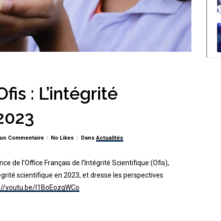
fis : L’intégrité
 2023
un Commentaire
No Likes
Dans
Actualités
e de l’Office Français de l’Intégrité Scientifique (Ofis),
égrité scientifique en 2023, et dresse les perspectives
://youtu.be/l1BoEozgWCo