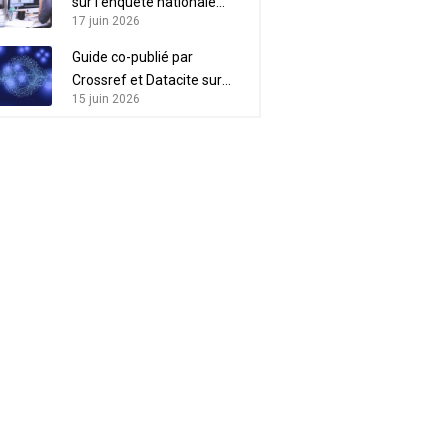
sur l’enquête nationale
17 juin 2026
“Acteurs de l’IST”
Guide co-publié par
Crossref et Datacite sur
15 juin 2026
l’intérêt des métadonnées
pour l’intégrité scientifique