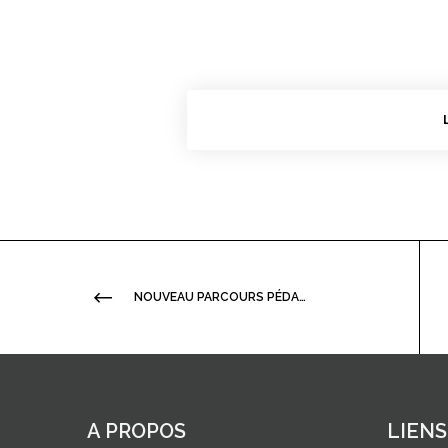
NOUVEAU PARCOURS PÉDAGOGIQUE : OUVRIR LES DONNÉES DE RECHERCHE EN INFORMATIQUE THÉORIQUE : QU’A-T-ON À Y GAGNER ?
A PROPOS
LIENS