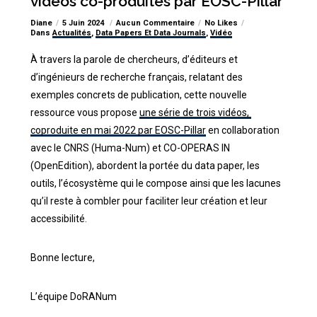
vidéos co-produites par EOSC-Pillar
Diane
5 Juin 2024
Aucun Commentaire
No Likes
Dans
Actualités
,
Data Papers Et Data Journals
,
Vidéo
À travers la parole de chercheurs, d’éditeurs et
d’ingénieurs de recherche français, relatant des
exemples concrets de publication, cette nouvelle
ressource vous propose
une série de trois vidéos,
coproduite en mai 2022 par EOSC-Pillar
en collaboration
avec le CNRS (Huma-Num) et CO-OPERAS IN
(OpenEdition), abordent la portée du data paper, les
outils, l’écosystème qui le compose ainsi que les lacunes
qu’il reste à combler pour faciliter leur création et leur
accessibilité.
Bonne lecture,
L’équipe DoRANum