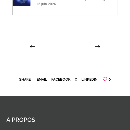
15 juin 2026
scientifique
SHARE :
EMAIL
FACEBOOK
X
LINKEDIN
0
A PROPOS