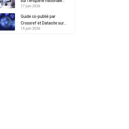
sur l’enquête nationale
17 juin 2026
“Acteurs de l’IST”
Guide co-publié par
Crossref et Datacite sur
15 juin 2026
l’intérêt des métadonnées
pour l’intégrité scientifique