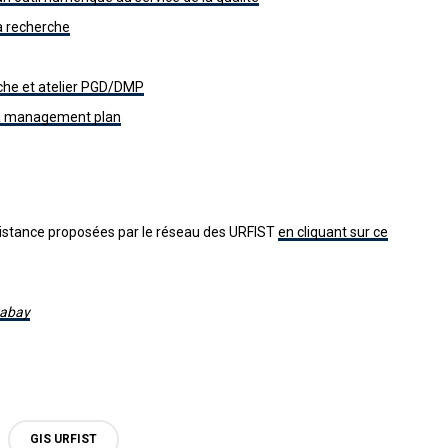
la recherche
rche et atelier PGD/DMP
ata management plan
istance proposées par le réseau des URFIST
en cliquant sur ce
xabay
GIS URFIST