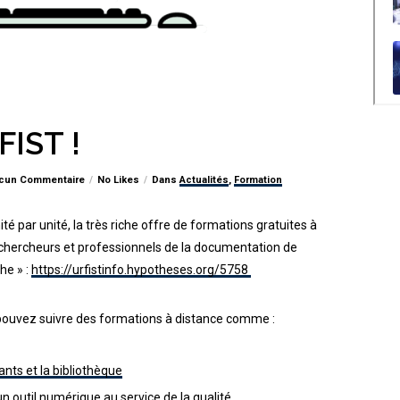
FIST !
cun Commentaire
No Likes
Dans
Actualités
,
Formation
é par unité, la très riche offre de formations gratuites à
-chercheurs et professionnels de la documentation de
he » :
https://urfistinfo.hypotheses.org/5758
 pouvez suivre des formations à distance comme :
ants et la bibliothèque
un outil numérique au service de la qualité