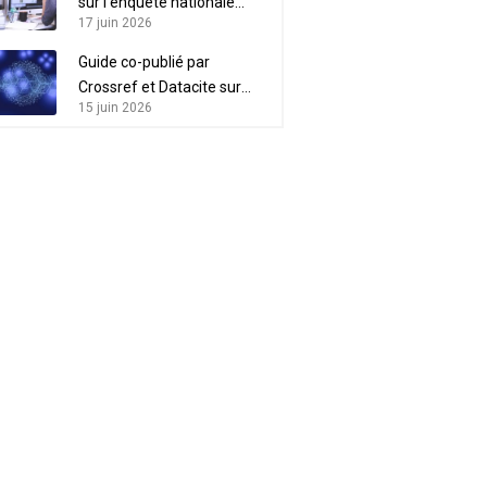
sur l’enquête nationale
17 juin 2026
“Acteurs de l’IST”
Guide co-publié par
Crossref et Datacite sur
15 juin 2026
l’intérêt des métadonnées
pour l’intégrité scientifique