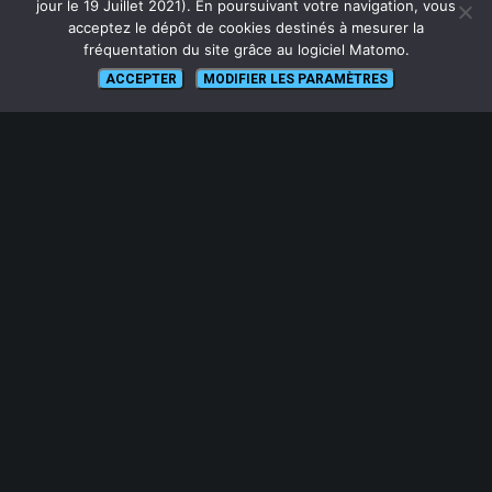
jour le 19 Juillet 2021). En poursuivant votre navigation, vous
Glossaire
acceptez le dépôt de cookies destinés à mesurer la
fréquentation du site grâce au logiciel Matomo.
Plan du site
ACCEPTER
MODIFIER LES PARAMÈTRES
SUIVEZ NOUS
lien vers Canal U
ABONNEZ-VOUS !
Pour recevoir par mail la notification des nouveaux articles