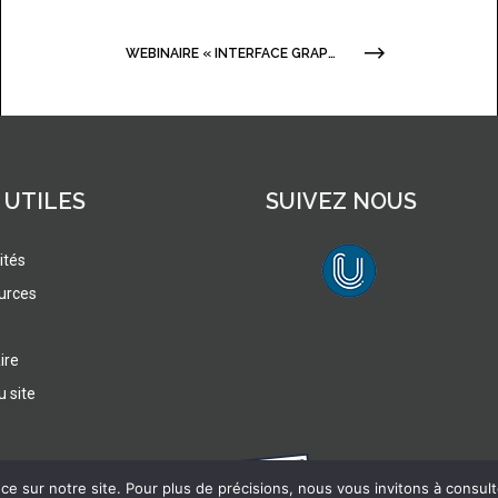
WEBINAIRE « INTERFACE GRAPHIQUE POUR FACILITER LE STOCKAGE DES DONNÉES D’OBSERVATION EN NETCDF » 27 JUIN 2024 : VIDÉO EN LIGNE
 UTILES
SUIVEZ NOUS
ités
urces
lien vers Canal U
ire
u site
e sur notre site. Pour plus de précisions, nous vous invitons à consulter