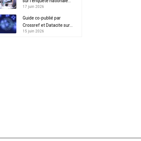
sur l’enquête nationale
17 juin 2026
“Acteurs de l’IST”
Guide co-publié par
Crossref et Datacite sur
15 juin 2026
l’intérêt des métadonnées
pour l’intégrité scientifique