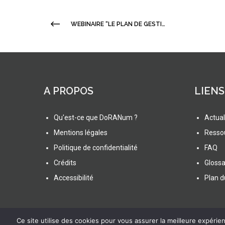
WEBINAIRE “LE PLAN DE GESTION DE DONNÉES, NOUVEAU VADE-MECUM DES ENTITÉS DE RECHERCHE ?” : VIDÉO ET SUPPORTS EN LIGNE
A PROPOS
LIENS
Qu'est-ce que DoRANum ?
Actual
Mentions légales
Resso
Politique de confidentialité
FAQ
Crédits
Glossa
Accessibilité
Plan d
Ce site utilise des cookies pour vous assurer la meilleure expérienc