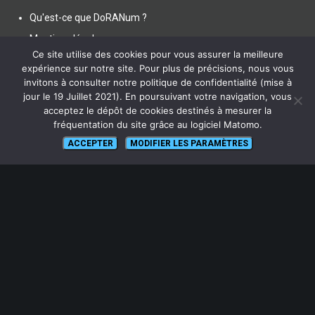
Qu'est-ce que DoRANum ?
Mentions légales
Ce site utilise des cookies pour vous assurer la meilleure
Politique de confidentialité
expérience sur notre site. Pour plus de précisions, nous vous
Crédits
invitons à consulter notre politique de confidentialité (mise à
jour le 19 Juillet 2021). En poursuivant votre navigation, vous
Accessibilité
acceptez le dépôt de cookies destinés à mesurer la
fréquentation du site grâce au logiciel Matomo.
ACCEPTER
MODIFIER LES PARAMÈTRES
LIENS UTILES
Actualités
Ressources
FAQ
Glossaire
Plan du site