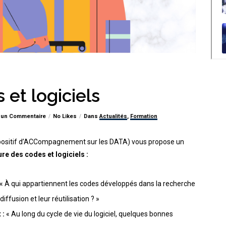
 et logiciels
un Commentaire
No Likes
Dans
Actualités
,
Formation
positif d’ACCompagnement sur les DATA) vous propose un
re des codes et logiciels
:
«
À qui appartiennent les codes développés dans la recherche
iffusion et leur réutilisation ? »
t
:
«
Au long du cycle de vie du logiciel, quelques bonnes