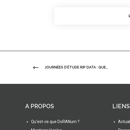
JOURNÉES D’ÉTUDE RIP DATA : QUELLE SÉLECTION, CONSERVATION ET SUPPRESSION DES DONNÉES DE RECHERCHE ? – PRÉSENTATIONS ET SYNTHÈSE EN LIGNE
A PROPOS
LIENS
Qu'est-ce que DoRANum ?
Actual