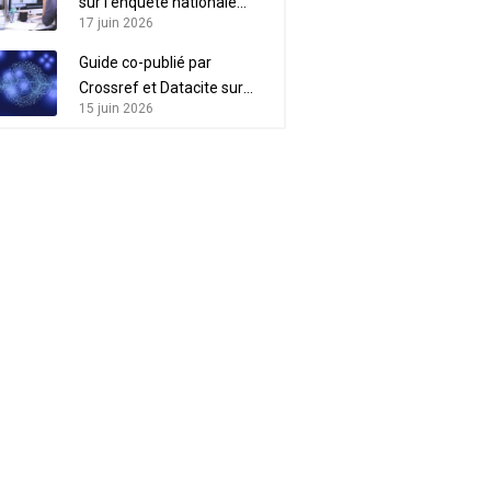
sur l’enquête nationale
17 juin 2026
“Acteurs de l’IST”
Guide co-publié par
Crossref et Datacite sur
15 juin 2026
l’intérêt des métadonnées
pour l’intégrité scientifique