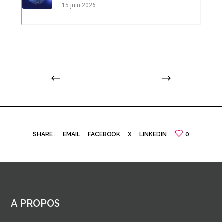
15 juin 2026
scientifique
SHARE :
EMAIL
FACEBOOK
X
LINKEDIN
0
A PROPOS