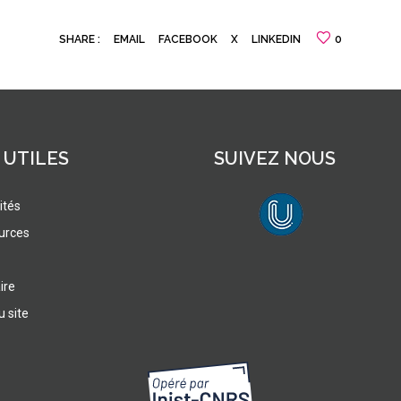
SHARE :
EMAIL
FACEBOOK
X
LINKEDIN
0
 UTILES
SUIVEZ NOUS
ités
urces
lien vers Canal U
ire
u site