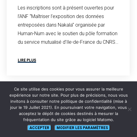
Les inscriptions sont à présent ouvertes pour
l’ANF “Maîtriser l’exposition des données
entreposées dans Nakala” organisée par
Human-Num avec le soutien du pôle formation
du service mutualisé d’Ile-de-France du CNRS…
LIRE PLUS
Ce site utilise des cookies pour vous assurer la meilleure
expérience sur notre site. Pour plus de précisions, nous vous
invitons à consulter notre politique de confidentialité (mise à
jour le 19 Juillet 2021). En poursuivant votre navigation, vous
acceptez le dépôt de cookies destinés à mesurer la
fréquentation du site grâce au logiciel Matomo.
ACCEPTER
MODIFIER LES PARAMÈTRES